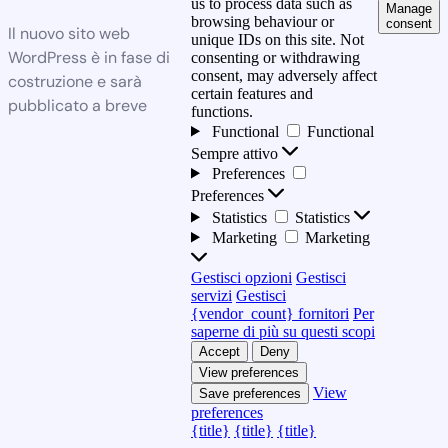
us to process data such as
Manage
browsing behaviour or
consent
Il nuovo sito web
unique IDs on this site. Not
WordPress è in fase di
consenting or withdrawing
consent, may adversely affect
costruzione e sarà
certain features and
pubblicato a breve
functions.
Functional
Functional
Sempre attivo
Preferences
Preferences
Statistics
Statistics
Marketing
Marketing
Gestisci opzioni
Gestisci
servizi
Gestisci
{vendor_count} fornitori
Per
saperne di più su questi scopi
Accept
Deny
View preferences
View
Save preferences
preferences
{title}
{title}
{title}