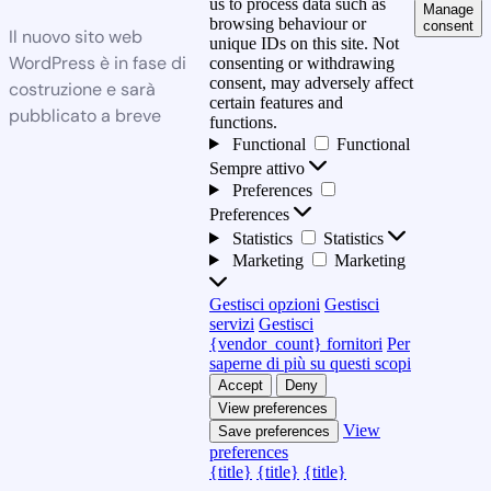
us to process data such as
Manage
browsing behaviour or
consent
Il nuovo sito web
unique IDs on this site. Not
WordPress è in fase di
consenting or withdrawing
consent, may adversely affect
costruzione e sarà
certain features and
pubblicato a breve
functions.
Functional
Functional
Sempre attivo
Preferences
Preferences
Statistics
Statistics
Marketing
Marketing
Gestisci opzioni
Gestisci
servizi
Gestisci
{vendor_count} fornitori
Per
saperne di più su questi scopi
Accept
Deny
View preferences
View
Save preferences
preferences
{title}
{title}
{title}