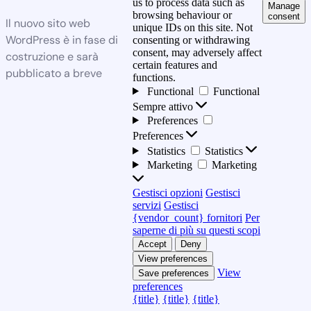
us to process data such as
Manage
browsing behaviour or
consent
Il nuovo sito web
unique IDs on this site. Not
WordPress è in fase di
consenting or withdrawing
consent, may adversely affect
costruzione e sarà
certain features and
pubblicato a breve
functions.
Functional
Functional
Sempre attivo
Preferences
Preferences
Statistics
Statistics
Marketing
Marketing
Gestisci opzioni
Gestisci
servizi
Gestisci
{vendor_count} fornitori
Per
saperne di più su questi scopi
Accept
Deny
View preferences
View
Save preferences
preferences
{title}
{title}
{title}